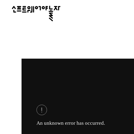
소
프
트
웨
어
야
놀
자
An unknown error has occurred.