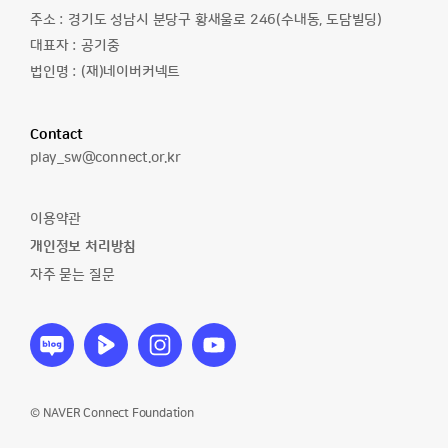
주소 :
경기도 성남시 분당구 황새울로 246(수내동, 도담빌딩)
대표자 :
공기중
법인명 :
(재)네이버커넥트
Contact
이
play_sw@connect.or.kr
메
일
이용약관
주
개인정보 처리방침
소
자주 묻는 질문
소
소
소
소
프
프
프
프
트
트
트
트
웨
웨
웨
웨
어
어
어
어
© NAVER Connect Foundation
야
야
야
야
놀
놀
놀
놀