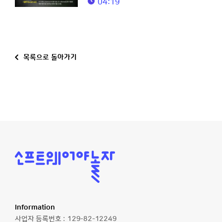
04:19
목록으로 돌아가기
소
프
트
웨
어
야
놀
Information
자
사업자 등록번호 :
129-82-12249