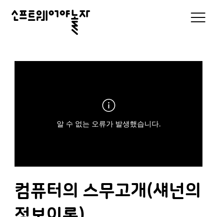
소
모
바
프
일
로
트
그
인
웨
및
메
어
뉴
리
야
스
트
놀
알 수 없는 오류가 발생했습니다.
자
컴퓨터의 스무고개(섀넌의
정보이론)