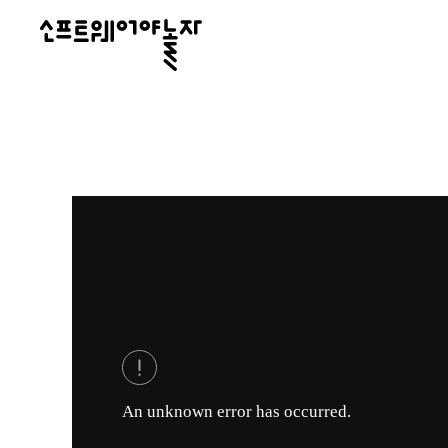
소
프
트
웨
어
야
놀
자
An unknown error has occurred.