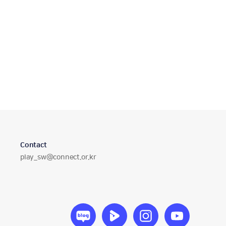
압력센서로 그림 그리기
압력을 감지하는 센서를 사용해 볼까요?
02:18
인간은 아니지만, 인간처럼
인공지능을 탄생시킨 최초의 질문. '기계도 인간처럼 생각할 수 있을까?'
03:58
컴퓨터의 스무고개(섀넌의 정보이론)
정보는 언제부터 측정의 대상이 되었을까? 정보이론에 관한 이야기
Contact
04:06
이
play_sw@connect.or.kr
메
컴퓨터와 소통을 꿈꾸다
일
컴퓨터로 세상을 바꾼다? 그 첫 걸음은 소프트웨어 교육! 아이들이 쉽게 배울 수 있는 프로그래밍 언어가 탄생하기 까지의 과정에 대한 이야기
주
소
소
소
소
04:19
소
프
프
프
프
트
트
트
트