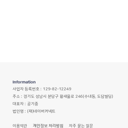
Information
사업자 등록번호 :
129-82-12249
주소 :
경기도 성남시 분당구 황새울로 246(수내동, 도담빌딩)
대표자 :
공기중
법인명 :
(재)네이버커넥트
이용약관
개인정보 처리방침
자주 묻는 질문