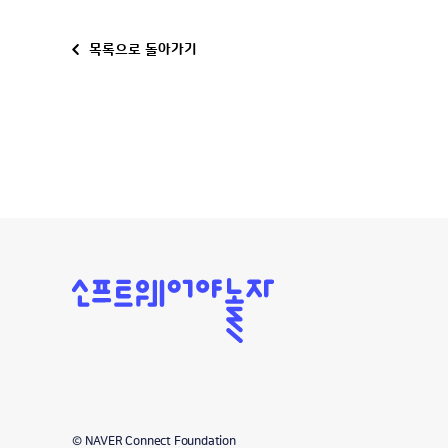
목록으로 돌아가기
소
프
트
웨
어
야
놀
자
© NAVER Connect Foundation