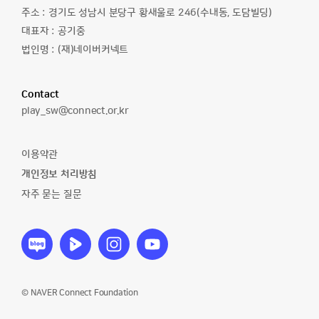
주소 :
경기도 성남시 분당구 황새울로 246(수내동, 도담빌딩)
대표자 :
공기중
법인명 :
(재)네이버커넥트
Contact
이
play_sw@connect.or.kr
메
일
이용약관
주
개인정보 처리방침
소
자주 묻는 질문
소
소
소
소
프
프
프
프
트
트
트
트
웨
웨
웨
웨
어
어
어
어
© NAVER Connect Foundation
야
야
야
야
놀
놀
놀
놀