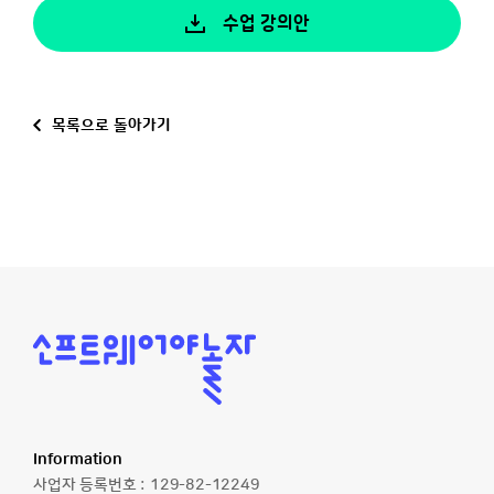
수업 강의안
목록으로 돌아가기
소
프
트
웨
어
야
놀
Information
자
사업자 등록번호 :
129-82-12249