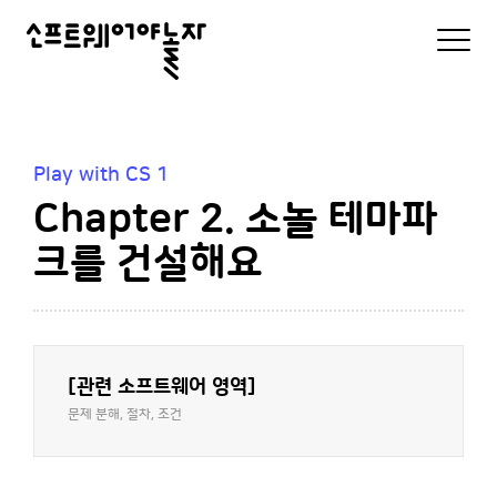
소
모
바
프
일
로
트
그
인
웨
및
Play with CS 1
메
어
Chapter 2. 소놀 테마파
뉴
리
야
스
크를 건설해요
트
놀
자
[관련 소프트웨어 영역]
문제 분해, 절차, 조건