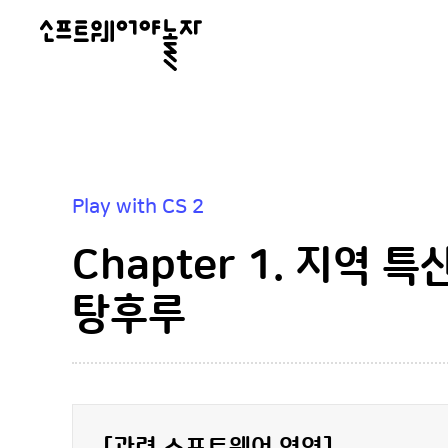
소
프
트
웨
어
Play with CS 2
야
놀
Chapter 1. 지역
자
탕후루