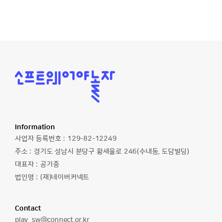
소
프
트
웨
어
야
놀
Information
자
사업자 등록번호 :
129-82-12249
주소 :
경기도 성남시 분당구 황새울로 246(수내동, 도담빌딩)
대표자 :
공기중
법인명 :
(재)네이버커넥트
Contact
이
play_sw@connect.or.kr