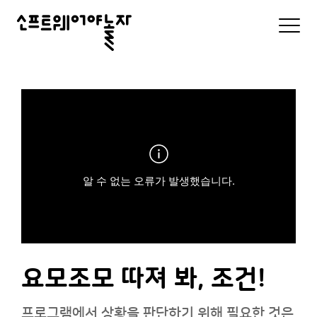
소
모
바
프
일
로
트
그
인
웨
및
메
어
뉴
리
야
스
트
놀
알 수 없는 오류가 발생했습니다.
자
요모조모 따져 봐, 조건!
프로그램에서 상황을 판단하기 위해 필요한 것은