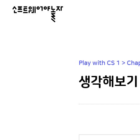
소
프
트
웨
어
Play with CS 1 > 
야
놀
생각해보기
자