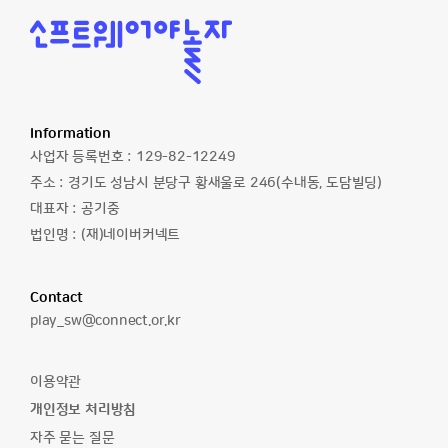
소
프
트
웨
어
야
놀
Information
자
사업자 등록번호 :
129-82-12249
주소 :
경기도 성남시 분당구 황새울로 246(수내동, 도담빌딩)
대표자 :
공기중
법인명 :
(재)네이버커넥트
Contact
이
play_sw@connect.or.kr
메
일
이용약관
주
개인정보 처리방침
소
자주 묻는 질문