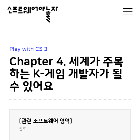
소
모
바
프
일
로
트
그
인
웨
및
Play with CS 3
메
어
Chapter 4. 세계가 주목
뉴
리
야
스
하는 K-게임 개발자가 될
트
놀
수 있어요
자
[관련 소프트웨어 영역]
신호