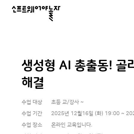
소
프
트
웨
어
생성형 AI 총출동! 골
야
놀
해결
자
수업 대상
초등 교/강사 ~
수업 기간
2025년 12월16일 (화) 19:00 ~ 20
수업 장소
온라인 교육입니다.