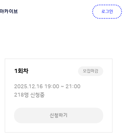
아카이브
로그인
1회차
모집마감
교
2025.12.16 19:00 ~ 21:00
육
신
218명 신청중
일
청
정
인
신청하기
원