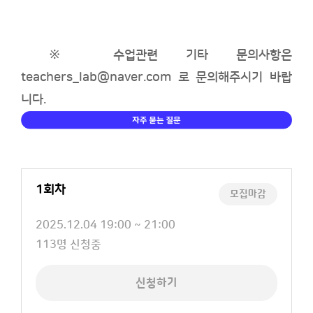
※ 수업
관련 기타 문의사항은
teachers_lab@naver.com
로 문의해주시기 바랍
니다.
1회차
모집마감
교
2025.12.04 19:00 ~ 21:00
육
신
113명 신청중
일
청
정
인
신청하기
원