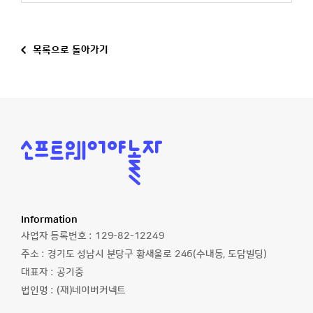
목록으로 돌아가기
소
프
트
웨
어
야
놀
Information
자
사업자 등록번호 :
129-82-12249
주소 :
경기도 성남시 분당구 황새울로 246(수내동, 도담빌딩)
대표자 :
공기중
법인명 :
(재)네이버커넥트