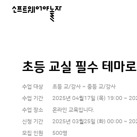
소
프
트
웨
어
초등 교실 필수 테마로
야
놀
자
수업 대상
초등 교/강사 ~ 중등 교/강사
수업 기간
2025년 04월17일 (목) 19:00 ~ 20
수업 장소
온라인 교육입니다.
신청 기간
2025년 03월25일 (화) 00:00 ~ 20
모집 인원
500명