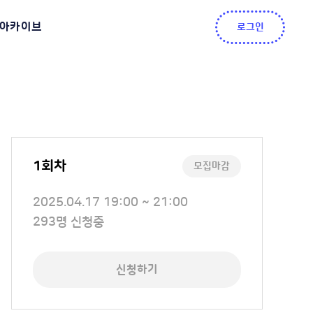
아카이브
로그인
1회차
모집마감
교
2025.04.17 19:00 ~ 21:00
육
신
293명 신청중
일
청
정
인
신청하기
원