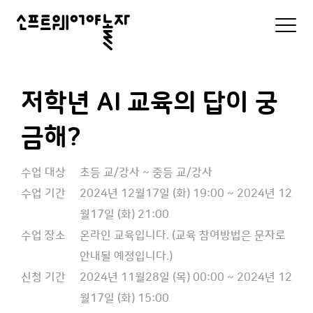
소
모
바
프
일
로
트
그
인
웨
저학년 AI 교육의 답이 궁
및
메
어
금해?
뉴
리
야
스
트
놀
수업 대상
초등 교/강사 ~ 중등 교/강사
수업 기간
2024년 12월17일 (화) 19:00 ~ 2024년 12
자
월17일 (화) 21:00
수업 장소
온라인 교육입니다. (교육 참여방법은 문자로
안내될 예정입니다.)
신청 기간
2024년 11월28일 (목) 00:00 ~ 2024년 12
월17일 (화) 15:00