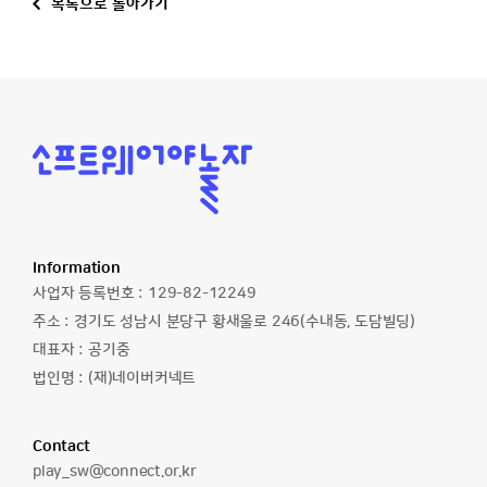
목록으로 돌아가기
소
프
트
웨
어
야
놀
Information
자
사업자 등록번호 :
129-82-12249
주소 :
경기도 성남시 분당구 황새울로 246(수내동, 도담빌딩)
대표자 :
공기중
법인명 :
(재)네이버커넥트
Contact
이
play_sw@connect.or.kr