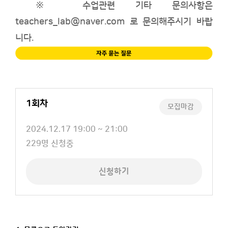
※ 수업
관련 기타 문의사항은
teachers_lab@naver.com
로 문의해주시기 바랍
니다.
1회차
모집마감
교
2024.12.17 19:00 ~ 21:00
육
신
229명 신청중
일
청
정
인
신청하기
원