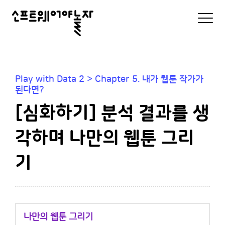
소
모
바
프
일
로
트
그
인
웨
및
Play with Data 2 > Chapter 5. 내가 웹툰 작가가
메
어
된다면?
뉴
리
야
[심화하기] 분석 결과를 생
스
트
놀
각하며 나만의 웹툰 그리
자
기
나만의 웹툰 그리기