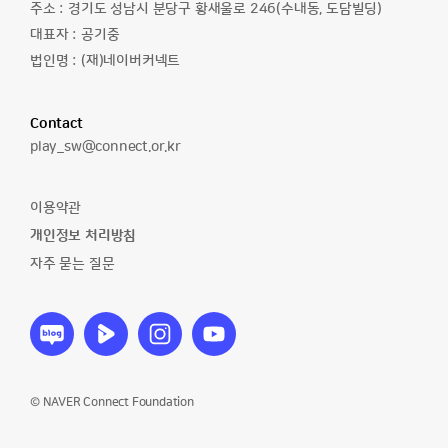
주소 :
경기도 성남시 분당구 황새울로 246(수내동, 도담빌딩)
대표자 :
공기중
법인명 :
(재)네이버커넥트
Contact
이
play_sw@connect.or.kr
메
일
이용약관
주
개인정보 처리방침
소
자주 묻는 질문
소
소
소
소
프
프
프
프
트
트
트
트
웨
웨
웨
웨
어
어
어
어
© NAVER Connect Foundation
야
야
야
야
놀
놀
놀
놀
자
자
자
자