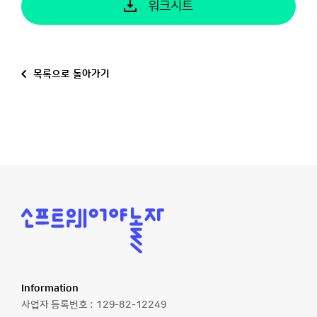
워크시트
목록으로 돌아가기
소
프
트
웨
어
야
놀
Information
자
사업자 등록번호 :
129-82-12249