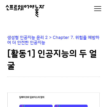
소
모
바
프
일
로
트
그
인
웨
및
생성형 인공지능 윤리 2 > Chapter 7. 위험을 예방하
메
어
여 더 안전한 인공지능
뉴
리
야
[활동1] 인공지능의 두 얼
스
트
놀
굴
자