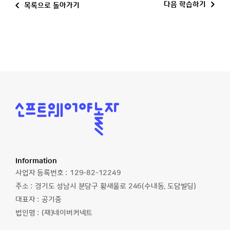
다음 학습하기
목록으로 돌아가기
소
프
트
웨
어
야
놀
Information
자
사업자 등록번호 :
129-82-12249
주소 :
경기도 성남시 분당구 황새울로 246(수내동, 도담빌딩)
대표자 :
공기중
법인명 :
(재)네이버커넥트