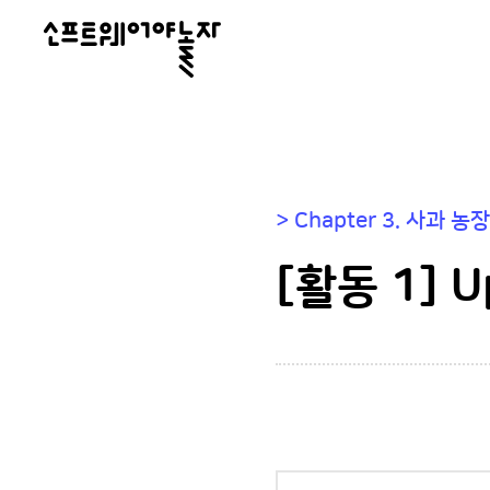
소
프
트
웨
어
> Chapter 3. 사과
야
놀
[활동 1] 
자