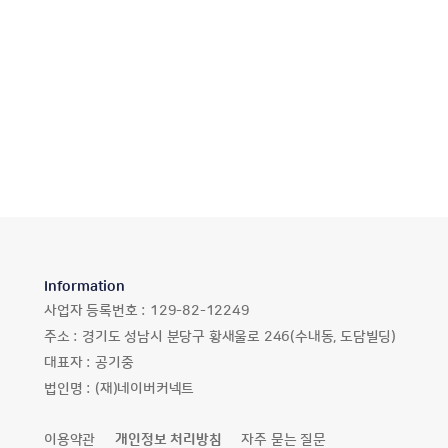
Information
사업자 등록번호 :
129-82-12249
주소 :
경기도 성남시 분당구 황새울로 246(수내동, 도담빌딩)
대표자 :
공기중
법인명 :
(재)네이버커넥트
이용약관
개인정보 처리방침
자주 묻는 질문