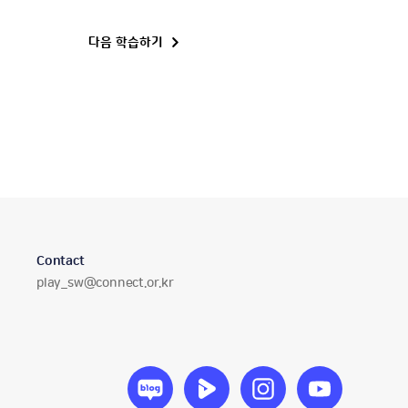
다음 학습하기
Contact
이
play_sw@connect.or.kr
메
일
주
소
소
소
소
소
프
프
프
프
트
트
트
트