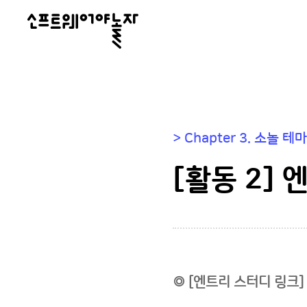
소
프
트
웨
어
> Chapter 3. 소놀
야
놀
[활동 2]
자
◎ [엔트리 스터디 링크] 