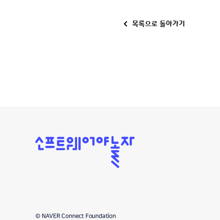
목록으로 돌아가기
소
프
트
웨
어
야
놀
자
© NAVER Connect Foundation