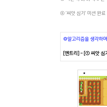
⑥ ’씨앗 심기‘ 미션 완
◎알고리즘을 생각하며 
[엔트리] –
[
① 씨앗 심