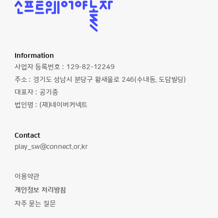
소
프
트
웨
어
야
놀
Information
자
사업자 등록번호 :
129-82-12249
주소 :
경기도 성남시 분당구 황새울로 246(수내동, 도담빌딩)
대표자 :
공기중
법인명 :
(재)네이버커넥트
Contact
이
play_sw@connect.or.kr
메
일
이용약관
주
개인정보 처리방침
소
자주 묻는 질문