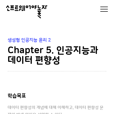
소
모
바
프
일
로
트
그
인
웨
및
생성형 인공지능 윤리 2
메
어
Chapter 5. 인공지능과
뉴
리
야
스
데이터 편향성
트
놀
자
학습목표
데이터 편향성의 개념에 대해 이해하고, 데이터 편향성 문