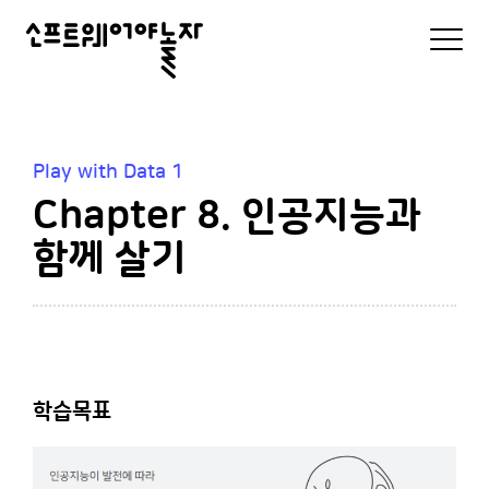
소
모
바
프
일
로
트
그
인
웨
및
Play with Data 1
메
어
Chapter 8. 인공지능과
뉴
리
야
스
함께 살기
트
놀
자
학습목표