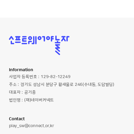
소
프
트
웨
어
야
놀
Information
자
사업자 등록번호 :
129-82-12249
주소 :
경기도 성남시 분당구 황새울로 246(수내동, 도담빌딩)
대표자 :
공기중
법인명 :
(재)네이버커넥트
Contact
이
play_sw@connect.or.kr
메