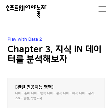
소
모
바
프
일
로
트
그
인
웨
및
Play with Data 2
메
어
Chapter 3. 지식 iN 데이
뉴
리
야
스
터를 분석해보자
트
놀
자
[관련 인공지능 영역]
데이터 준비, 데이터 탐색, 데이터 분석, 데이터 해석, 데이터 윤리,
스토리텔링, 직업 교육