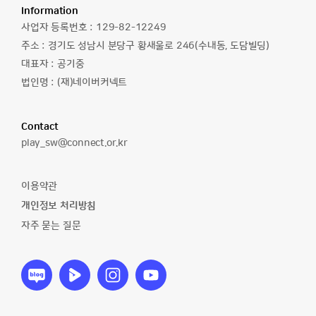
놀
Information
자
사업자 등록번호 :
129-82-12249
주소 :
경기도 성남시 분당구 황새울로 246(수내동, 도담빌딩)
대표자 :
공기중
법인명 :
(재)네이버커넥트
Contact
이
play_sw@connect.or.kr
메
일
이용약관
주
개인정보 처리방침
소
자주 묻는 질문
소
소
소
소
프
프
프
프
트
트
트
트
웨
웨
웨
웨