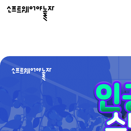
소
프
트
웨
어
야
로
놀
고
자