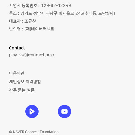
자
사업자 등록번호 :
129-82-12249
주소 :
경기도 성남시 분당구 황새울로 246(수내동, 도담빌딩)
대표자 :
조규찬
법인명 :
(재)네이버커넥트
Contact
이
play_sw@connect.or.kr
메
일
이용약관
주
개인정보 처리방침
소
자주 묻는 질문
소
소
소
소
프
프
프
프
트
트
트
트
웨
웨
웨
웨
어
어
어
어
© NAVER Connect Foundation
야
야
야
야