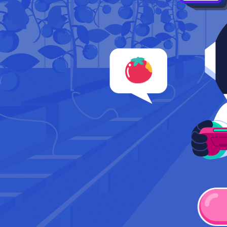
토
마
토