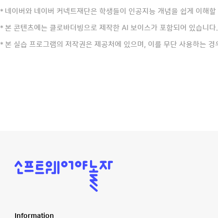
네이버와 네이버 커넥트재단은 학생들이 인공지능 개념을 쉽게 이해할 
*
본 콘텐츠에는 클로바더빙으로 제작한 AI 보이스가 포함되어 있습니다.
*
본 실습 프로그램의 저작권은 제공처에 있으며, 이를 무단 사용하는 경
*
소
프
트
웨
어
야
놀
Information